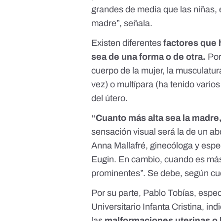
grandes de media que las niñas, e
madre”, señala.
Existen diferentes
factores que 
sea de una forma o de otra.
Por
cuerpo de la mujer, la musculatur
vez) o
multípara
(ha tenido varios
del útero.
“Cuanto más alta sea la madre
sensación visual será la de un
Anna Mallafré
, ginecóloga y espe
Eugin
. En cambio, cuando es má
prominentes”. Se debe, según cuen
Por su parte,
Pablo Tobías
, espec
Universitario Infanta Cristina, ind
las
malformaciones uterinas o l