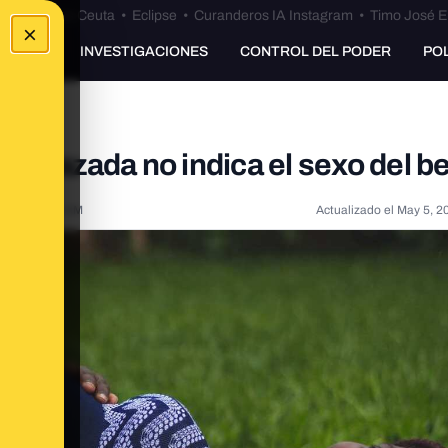
euta
•
Bulos Ceuta
•
Eclipse
•
Curanderos IA Instagram
•
Timo José E
×
UNKING
INVESTIGACIONES
CONTROL DEL PODER
PO
 embarazada no indica el sexo del b
021, 7:14:00 AM
Actualizado el
May 5, 2