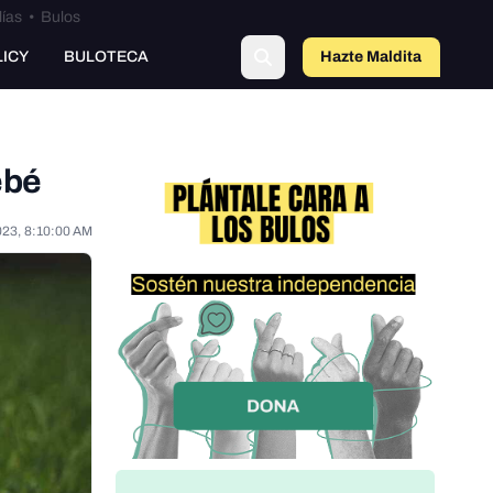
lías
•
Bulos
LICY
BULOTECA
Hazte Maldit
a
ebé
023, 8:10:00 AM