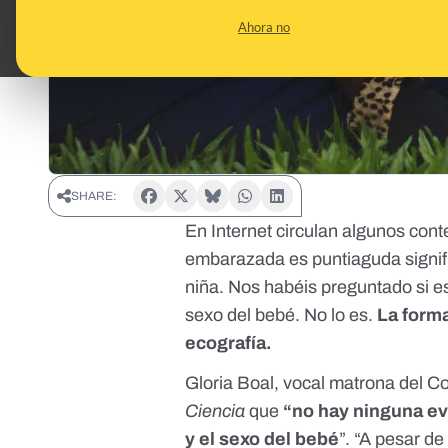
Ahora no
SHARE:
En Internet circulan algunos cont
embarazada es puntiaguda signifi
niña. Nos habéis preguntado si es
sexo del bebé. No lo es.
La forma
ecografía.
Gloria Boal, vocal matrona del
Co
Ciencia
que
“no hay ninguna evi
y el sexo del bebé
”. “A pesar d