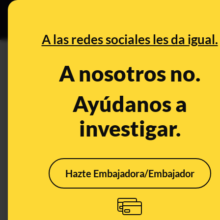
Especial C
DESINFO
PREB
A las redes sociales les da igual.
PREBUNKING
A nosotros no.
No, la forma de la tripa de la
Ayúdanos a
Salud
Publicado el
Mar 17, 2
investigar.
Hazte Embajadora/Embajador