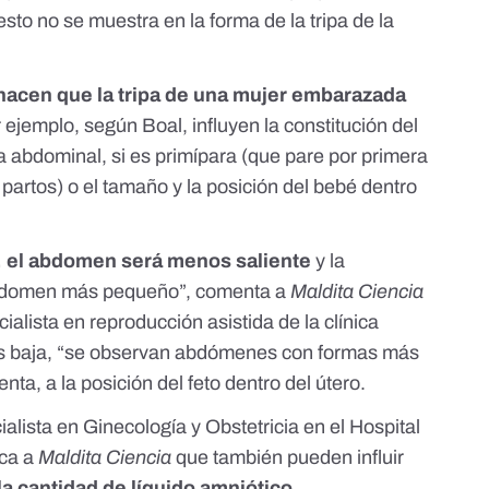
sto no se muestra en la forma de la tripa de la
hacen que la tripa de una mujer embarazada
 ejemplo, según Boal, influyen la constitución del
a abdominal, si es
primípara
(que pare por primera
 partos) o el tamaño y la posición del bebé dentro
, el abdomen será menos saliente
y la
 abdomen más pequeño”, comenta a
Maldita Ciencia
cialista en reproducción asistida de la
clínica
s baja, “se observan abdómenes con formas más
ta, a la posición del feto dentro del útero.
ialista en Ginecología y Obstetricia en el Hospital
ica a
Maldita Ciencia
que también pueden influir
a cantidad de líquido amniótico
.