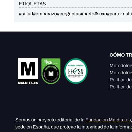
ETIQUETAS:
#salud
#embarazo
#preguntas
#parto
#sexo
#parto mult
CÓMO T
Metodolog
Metodolog
Política d
Política de
Somos un proyecto editorial de la
Fundación Maldita.es
sede en España, que protege la integridad de la informa