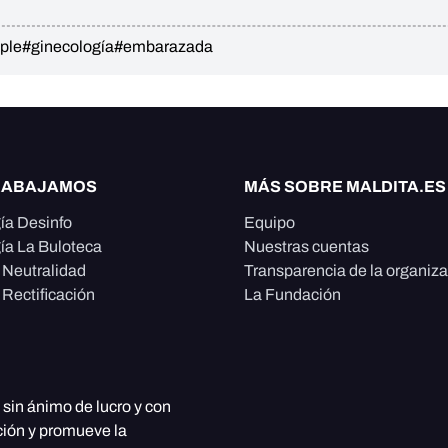
iple
#ginecología
#embarazada
RABAJAMOS
MÁS SOBRE MALDITA.ES
ía Desinfo
Equipo
ía La Buloteca
Nuestras cuentas
e Neutralidad
Transparencia de la organiz
 Rectificación
La Fundación
, sin ánimo de lucro y con
ción y promueve la