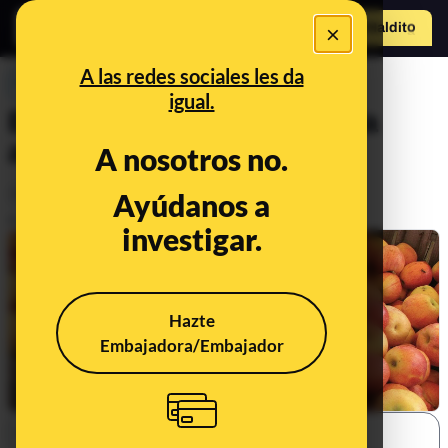
×
Hazte Maldit
o
Abrir menú
A las redes sociales les da
PREBUNKING
igual.
El cambio climático reta a la
agricultura
A nosotros no.
Medio ambiente
Clima
Ayúdanos a
Economía
Publicado el
Mar 1, 2023, 3:53:33 PM
investigar.
Hazte
Embajadora/Embajador
SHARE: