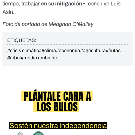
tiempo, trabajar en su
mitigación
», concluye Luis
Asín.
Foto de portada de
Meaghan O'Malley
ETIQUETAS:
#crisis climática
#clima
#economía
#agricultura
#frutas
#árbol
#medio ambiente