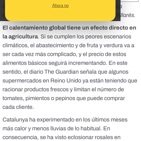
Ahora no
Artículo
publicado originalmente en
Climática/La
Marea
el 22 de febrero de 2023 por Elisenda Pallarés.
El calentamiento global tiene un efecto directo en
la agricultura
. Si se cumplen los
peores escenarios
climáticos
, el abastecimiento y de fruta y verdura va a
ser cada vez más complicado, y el precio de estos
alimentos básicos seguirá incrementando. En este
sentido, el diario
The Guardian
señala que algunos
supermercados en Reino Unido ya están teniendo que
racionar productos frescos
y limitan el número de
tomates, pimientos o pepinos que puede comprar
cada cliente.
Catalunya ha experimentado en los últimos meses
más calor
y menos lluvias de lo habitual. En
consecuencia, se ha visto eclosionar rosales en