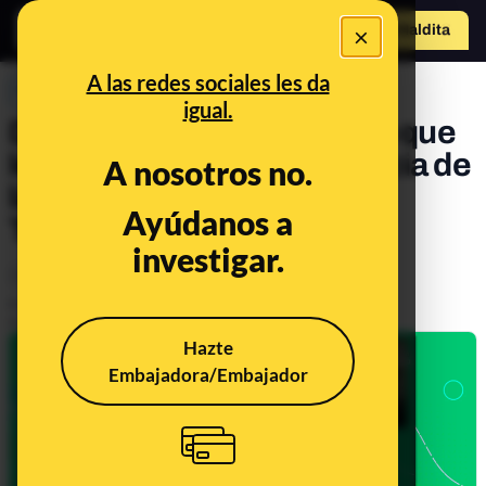
×
Hazte Maldit
o
Abrir menú
A las redes sociales les da
PREBUNKING
igual.
Dientes, dientes, que es lo que
les…da salud: la importancia de
A nosotros no.
la salud oral en la Maldita
Ayúdanos a
Twitchería
investigar.
Salud
Publicado el
Jan 18, 2023, 1:31:54 PM
Actualizado el
Mar 20, 2024, 12:37:00 PM
Hazte
Embajadora/Embajador