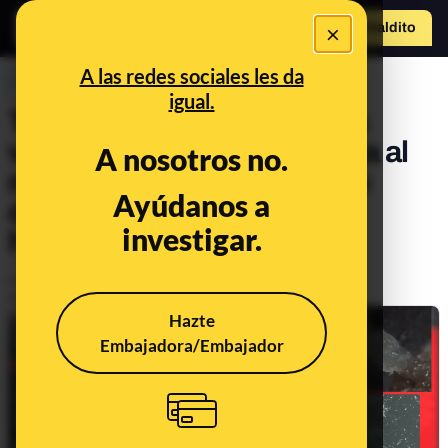
×
Hazte Maldit
o
Abrir menú
A las redes sociales les da
PREBUNKING
igual.
Todo lo que está mal en los
vídeos de TikTok de comida al
A nosotros no.
microscopio óptico y cómo
Ayúdanos a
debería usarse esta
investigar.
herramienta
Publicado el
Jan 13, 2023, 3:33:54 PM
Actualizado el
Jun 3, 2024, 8:59:00 AM
Hazte
Embajadora/Embajador