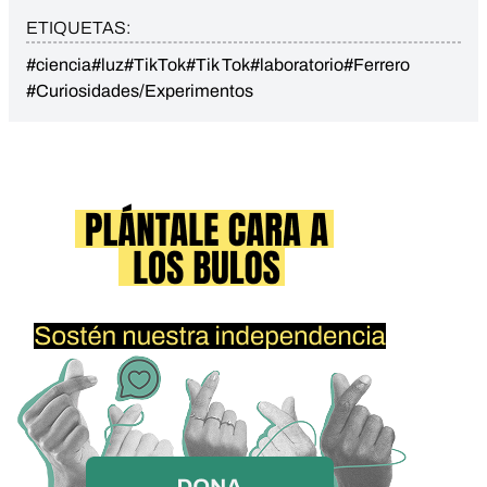
ETIQUETAS:
#ciencia
#luz
#TikTok
#Tik Tok
#laboratorio
#Ferrero
#Curiosidades/Experimentos