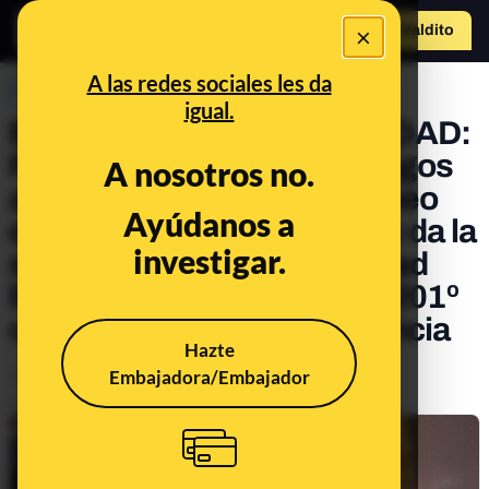
×
Hazte Maldit
o
Abrir menú
A las redes sociales les da
PREBUNKING
igual.
EDICIÓN ESPECIAL NAVIDAD:
Funcionamiento de los fuegos
A nosotros no.
artificiales, el motor del trineo
Ayúdanos a
de Papá Noel y por qué nos da la
investigar.
sensación de que la Navidad
llega antes cada año en el 201º
consultorio de Maldita Ciencia
Hazte
Embajadora/Embajador
Animales
Salud
Publicado el
Dec 23, 2022, 9:14:00 AM