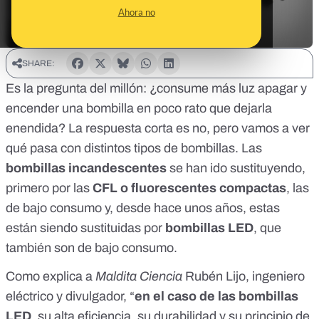
Ahora no
SHARE:
Es la pregunta del millón: ¿consume más luz apagar y
encender una bombilla en poco rato que dejarla
enendida? La respuesta corta es no, pero vamos a ver
qué pasa con distintos tipos de bombillas. Las
bombillas incandescentes
se han ido sustituyendo,
primero por las
CFL o fluorescentes compactas
, las
de bajo consumo y, desde hace unos años, estas
están siendo sustituidas por
bombillas LED
, que
también son de bajo consumo.
Como explica a
Maldita Ciencia
Rubén Lijo
, ingeniero
eléctrico y divulgador, “
en el caso de las bombillas
LED
, su alta eficiencia, su durabilidad y su principio de