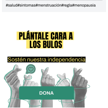
#salud
#sintomas
#menstruación
#regla
#menopausia