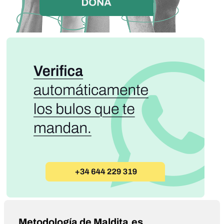
Metodología de Maldita.es