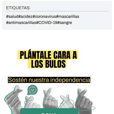
ETIQUETAS:
#salud
#acidez
#coronavirus
#mascarillas
#antimascarillas
#COVID-19
#sangre