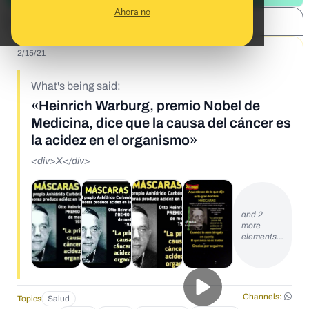
Ahora no
SHARE:
2/15/21
What's being said:
«Heinrich Warburg, premio Nobel de
Medicina, dice que la causa del cáncer es
la acidez en el organismo»
<div>X</div>
and 2
more
elements…
Channels:
Topics
Salud