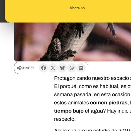
Ahora no
SHARE:
Protagonizando nuestro espacio 
El porqué, como es habitual, es o
semana pasada, en esta ocasión p
estos animales
comen piedras
,
tiempo bajo el agua
? Hay indici
respecto.
Así lo sugiere un estudio de 2019