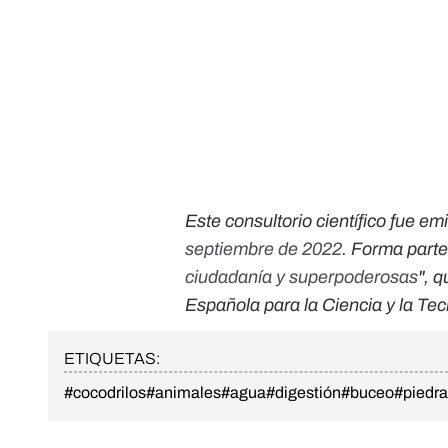
Este consultorio científico fue em
septiembre de 2022
. Forma parte
ciudadanía y superpoderosas
", 
Española para la Ciencia y la Te
ETIQUETAS:
#cocodrilos
#animales
#agua
#digestión
#buceo
#piedra