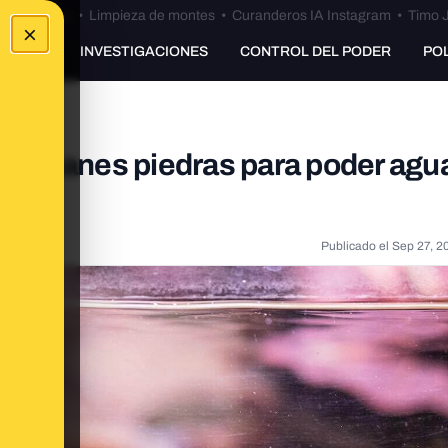
Bulos Ceuta
•
Limpieza de montes
•
Curanderos IA Instagram
•
Timo J
×
UNKING
INVESTIGACIONES
CONTROL DEL PODER
PO
s caimanes piedras para poder agu
Publicado el
Sep 27, 2