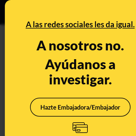
Grupos Ceuta
•
DESINFO
PREB
A las redes sociales les da igual.
PREBUNKING
A nosotros no.
¿Ingieren los cocodrilos y lo
más tiempo bajo el agua?
Ayúdanos a
investigar.
Animales
Hazte Embajadora/Embajador