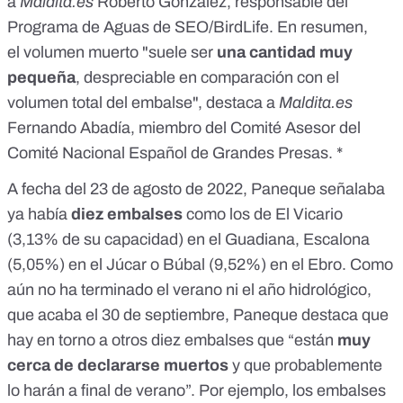
a
Maldita.es
Roberto González, responsable del
Programa de Aguas de
SEO/BirdLife
.
En resumen,
el
volumen muerto "suele ser
una cantidad muy
pequeña
, despreciable en comparación con el
volumen total del embalse", destaca a
Maldita.es
Fernando Abadía, miembro del Comité Asesor del
Comité Nacional Español de Grandes Presas
. *
A fecha del 23 de agosto de 2022, Paneque señalaba
ya había
diez embalses
como los de El Vicario
(3,13% de su capacidad) en el Guadiana, Escalona
(5,05%) en el Júcar o Búbal (9,52%) en el Ebro. Como
aún no ha terminado el verano ni el año hidrológico,
que acaba el 30 de septiembre, Paneque destaca que
hay en torno a otros diez embalses que “están
muy
cerca de declararse muertos
y que probablemente
lo harán a final de verano”. Por ejemplo, los embalses