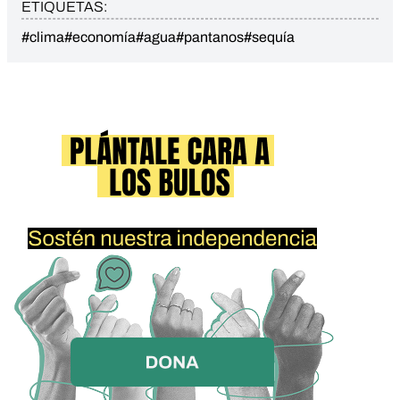
ETIQUETAS:
#clima
#economía
#agua
#pantanos
#sequía