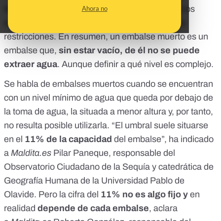
término
embalse muerto
. O lo oirás pronto si los
Ahora no
embalses
no dejan de vaciarse y aumentan las
restricciones
. En resumen, un embalse muerto es un
embalse que,
sin estar vacío, de él no se puede
extraer agua
. Aunque definir a qué nivel es complejo.
Se habla de embalses muertos cuando se encuentran
con un nivel mínimo de agua que queda por debajo de
la toma de agua, la situada a menor altura y, por tanto,
no resulta posible utilizarla. “El umbral suele situarse
en el
11% de la capacidad
del embalse”, ha indicado
a
Maldita.es
Pilar Paneque, responsable del
Observatorio Ciudadano de la Sequía
y catedrática de
Geografía Humana de la Universidad Pablo de
Olavide. Pero l
a cifra del
11% no es algo fijo y
en
realidad
depende de cada embalse
, aclara