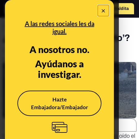
×
Hazte Maldit
o
Abrir menú
A las redes sociales les da
PREBUNKING
igual.
¿Qué es un ‘embalse muerto’?
A nosotros no.
Clima
Economía
Publicado el
Aug 29, 2022, 4:37:22 PM
Ayúdanos a
investigar.
Hazte
Embajadora/Embajador
SHARE:
Con la
sequía y escasez de agua
, quizás hayas oído el