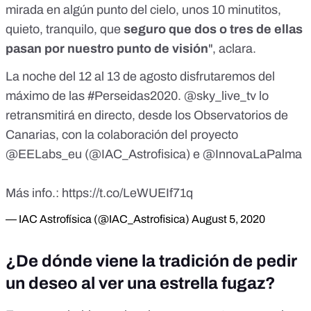
mirada en algún punto del cielo, unos 10 minutitos,
quieto, tranquilo, que
seguro que dos o tres de ellas
pasan por nuestro punto de visión
", aclara.
La noche del 12 al 13 de agosto disfrutaremos del
máximo de las
#Perseidas2020
.
@sky_live_tv
lo
retransmitirá en directo, desde los Observatorios de
Canarias, con la colaboración del proyecto
@EELabs_eu
(
@IAC_Astrofisica
) e
@InnovaLaPalma
Más info.:
https://t.co/LeWUEIf71q
— IAC Astrofísica (@IAC_Astrofisica)
August 5, 2020
¿De dónde viene la tradición de pedir
un deseo al ver una estrella fugaz?