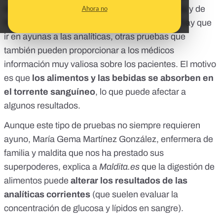
recogen adecuadamente las muestras de orina y de
Ahora no
heces
.
Ahora nos habéis preguntado por qué hay que
ir en ayunas a las analíticas, otras pruebas que
también pueden proporcionar a los médicos
información muy valiosa sobre los pacientes. El motivo
es que
los alimentos y las bebidas se absorben en
el torrente sanguíneo
, lo que puede afectar a
algunos resultados.
Aunque este tipo de pruebas no siempre requieren
ayuno, María Gema Martínez González, enfermera de
familia y maldita que nos ha prestado sus
superpoderes, explica a
Maldita.es
que la digestión de
alimentos puede
alterar los resultados de las
analíticas corrientes
(que suelen evaluar la
concentración de glucosa y lípidos en sangre).