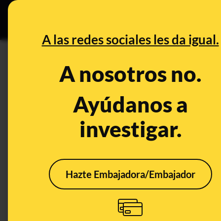
Especial C
DESINFO
PREB
A las redes sociales les da igual.
PREBUNKING
A nosotros no.
Desde comparaciones con el n
cobertura soviética: así se nar
Ayúdanos a
investigar.
Ciencia
Publicado el
Jul 21, 
Hazte Embajadora/Embajador