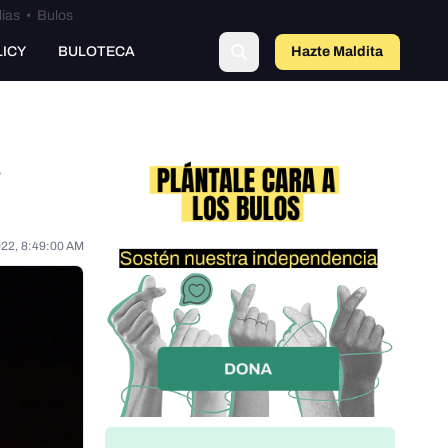
lías
•
Bulos
LICY
BULOTECA
Hazte Maldit
o
022, 8:49:00 AM