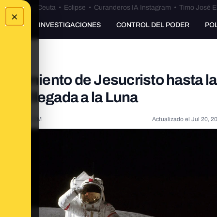
euta
•
Bulos Ceuta
•
Eclipse
•
Curanderos IA Instagram
•
Timo José E
×
UNKING
INVESTIGACIONES
CONTROL DEL PODER
PO
acimiento de Jesucristo hasta la
ró la llegada a la Luna
2020, 5:03:00 PM
Actualizado el
Jul 20, 2