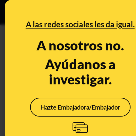
Especial C
DESINFO
PREB
A las redes sociales les da igual.
PREBUNKING
A nosotros no.
El impacto del cambio climáti
Ayúdanos a
Medio ambiente
Clima
investigar.
Hazte Embajadora/Embajador