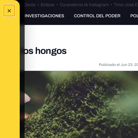
euta
•
Bulos Ceuta
•
Eclipse
•
Curanderos IA Instagram
•
Timo José E
×
UNKING
INVESTIGACIONES
CONTROL DEL PODER
PO
co en los hongos
Publicado el
Jun 23, 2