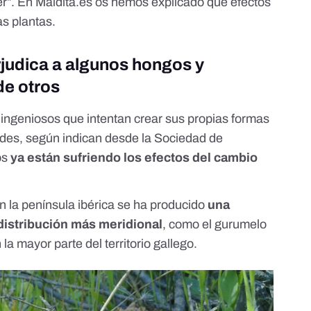
r”. En Maldita.es os hemos explicado
qué efectos
as plantas.
rjudica a algunos hongos y
de otros
ngeniosos que intentan crear sus propias formas
dades, según indican desde la Sociedad de
os
ya están sufriendo los efectos del cambio
n la península ibérica se ha producido
una
distribución más meridional
, como el gurumelo
 la mayor parte del territorio gallego.