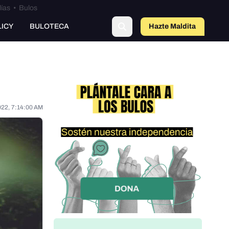
lías
•
Bulos
LICY
BULOTECA
Hazte Maldit
o
022, 7:14:00 AM