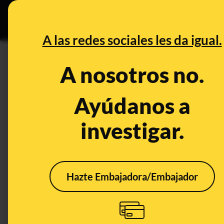
Grupos Ceuta
•
DESINFO
PREB
A las redes sociales les da igual.
PREBUNKING
A nosotros no.
¿Tener sexo ayuda a aliviar el
Ayúdanos a
Salud
investigar.
Hazte Embajadora/Embajador