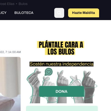
osé Elías
•
Bulos
LICY
BULOTECA
Hazte Maldit
a
022, 7:14:00 AM