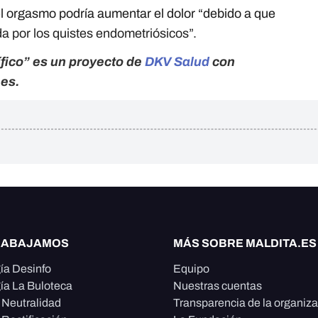
l orgasmo podría aumentar el dolor “debido a que
a por los quistes endometriósicos”.
ífico” es un proyecto de
DKV Salud
con
.es.
RABAJAMOS
MÁS SOBRE MALDITA.ES
ía Desinfo
Equipo
ía La Buloteca
Nuestras cuentas
e Neutralidad
Transparencia de la organiz