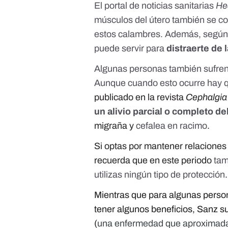
El portal de noticias sanitarias
He
músculos del útero también se con
estos calambres. Además, según e
puede servir para
distraerte de
Algunas personas también sufre
Aunque cuando esto ocurre hay q
publicado en la revista
Cephalgi
un alivio parcial o completo de
migraña y
cefalea en racimo
.
Si optas por mantener relaciones
recuerda que en este periodo
tam
utilizas ningún tipo de protección
.
Mientras que para algunas perso
tener algunos beneficios, Sanz 
(
una enfermedad que aproxima