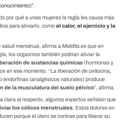
conocimiento)”.
ado
por qué a unas mujeres la regla les causa más
ios para aliviarlo
, como
el calor, el ejercicio y la
 salud menstrual, afirma a
Maldita.es
que en
gía, los orgasmos también podrían aliviar la
liberación de sustancias químicas
(hormonas y
ce en ese momento. “La liberación de
oxitocina
,
o
endorfinas
(analgésicos naturales) produce
ón de la musculatura del suelo pélvico
”, afirma.
ca clara al respecto, algunos expertos señalan que
iviar los cólicos menstruales
. Estos
dolores en
ucen porque el útero se contrae para liberar su