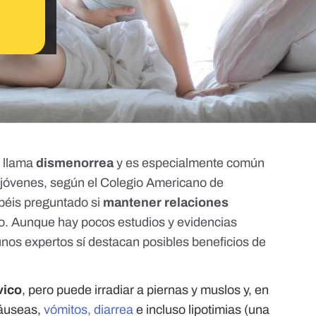
e llama
dismenorrea
y es especialmente común
 jóvenes
, según
el Colegio Americano de
béis preguntado si
mantener relaciones
lo. Aunque hay pocos estudios y evidencias
gunos expertos sí destacan posibles beneficios de
.
vico
, pero puede irradiar a piernas y muslos y, en
náuseas,
vómitos, diarrea
e incluso lipotimias (una