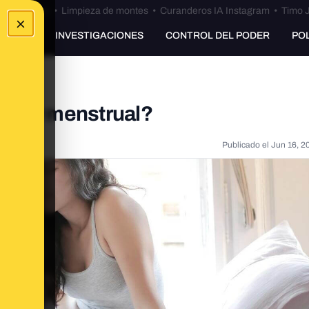
Bulos Ceuta
•
Limpieza de montes
•
Curanderos IA Instagram
•
Timo J
×
UNKING
INVESTIGACIONES
CONTROL DEL PODER
PO
 dolor menstrual?
Publicado el
Jun 16, 2