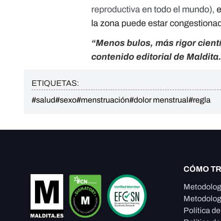
reproductiva
en todo el mundo),
e
la zona
puede estar congestionad
“Menos bulos, más rigor cient
contenido editorial de Maldita
ETIQUETAS:
#salud
#sexo
#menstruación
#dolor menstrual
#regla
CÓMO T
Metodolog
Metodolog
Política d