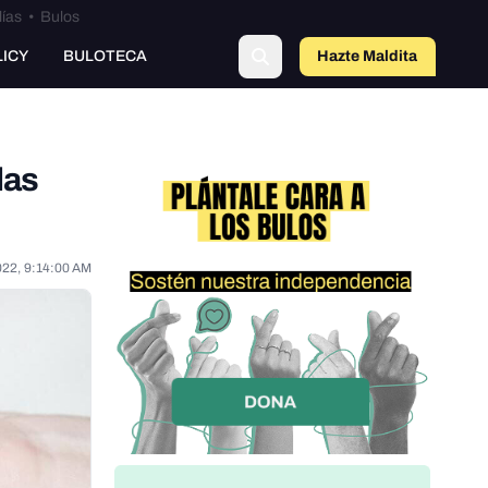
lías
•
Bulos
LICY
BULOTECA
Hazte Maldit
a
las
022, 9:14:00 AM