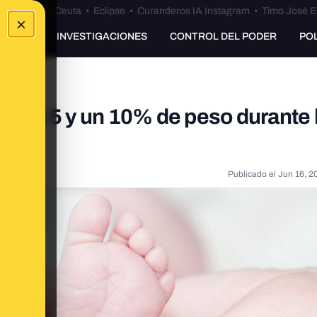
euta
•
Bulos Ceuta
•
Eclipse
•
Curanderos IA Instagram
•
Timo José E
×
UNKING
INVESTIGACIONES
CONTROL DEL PODER
PO
re un 5 y un 10% de peso durante 
cer
Publicado el
Jun 16, 2