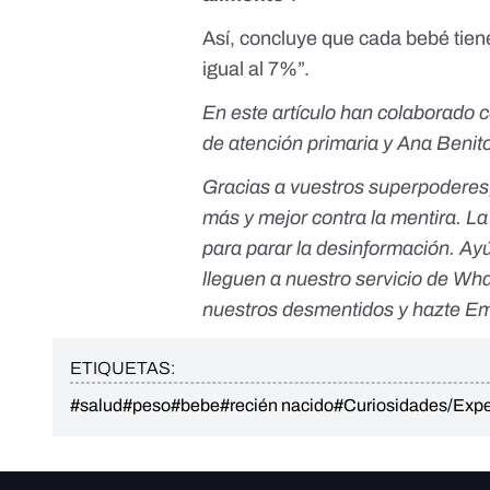
Así, concluye que cada bebé tiene
igual al 7%”.
En este artículo han colaborado 
de atención primaria y Ana Benito
Gracias a vuestros superpoderes
más y mejor contra la mentira. L
para parar la desinformación. Ay
lleguen a nuestro servicio de Wh
nuestros desmentidos y
hazte Em
ETIQUETAS:
#salud
#peso
#bebe
#recién nacido
#Curiosidades/Exp