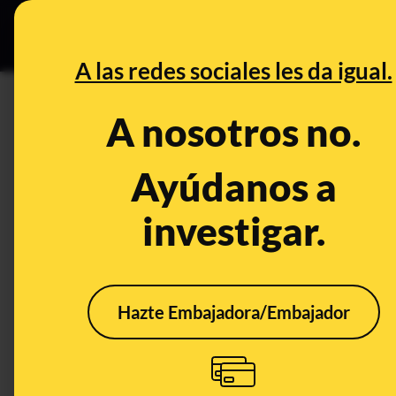
Especial C
DESINFO
PREB
A las redes sociales les da igual.
PREBUNKING
A nosotros no.
Por qué los bebés pierden ent
horas o días siguientes de na
Ayúdanos a
investigar.
Salud
Hazte Embajadora/Embajador