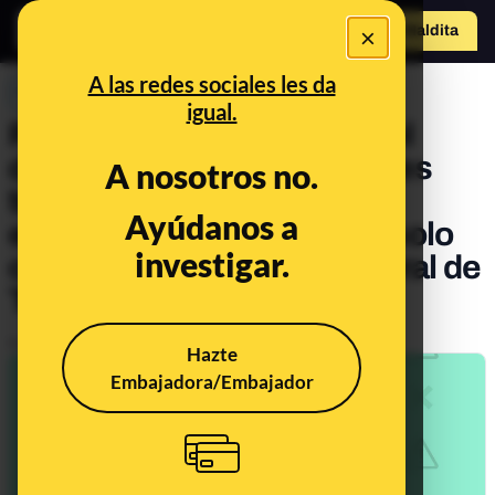
×
Hazte Maldit
o
Abrir menú
A las redes sociales les da
PREBUNKING
igual.
Por qué parte del chorro del
dispensador de refrescos es
A nosotros no.
transparente y por qué
Ayúdanos a
evitándolo no “obtendrás solo
investigar.
cola” como dice el vídeo viral de
TikTok
Publicado el
May 23, 2022, 3:41:48 PM
Hazte
Embajadora/Embajador