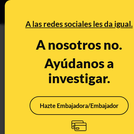
Especial C
DESINFO
PREB
A las redes sociales les da igual.
PREBUNKING
A nosotros no.
Secuelas que los conflictos 
Ayúdanos a
Ciencia
Salud
investigar.
Hazte Embajadora/Embajador