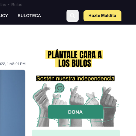
lías
•
Bulos
LICY
BULOTECA
Hazte Maldit
o
022, 1:48:01 PM