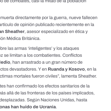
po de combates, casi la mitad de la población
muerta directamente por la guerra, nueve fallecen
artículo de opinión
publicado recientemente en la
an Sheather
, asesor especializado en ética y
ión Médica Británica
.
bre las armas ‘inteligentes’ y los ataques
z se limitan a los combatientes. Conflictos
Medio
, han arrastrado a un gran número de
ectos devastadores. Y en
Ruanda y Kosovo
, en la
ctimas mortales fueron civiles”, lamenta
Sheather
.
es han confirmado los efectos sanitarios de la
s allá de las fronteras de los países implicados,
s desplazadas. Según
Naciones Unidas
, hasta
sonas han huido de Ucrania
.