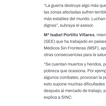
“La guerra destruye algo más q
las zonas afectadas sufren terrib
más estables del mundo. Luchan p
dignas”, subraya el asesor.
Mª Isabel Portillo Villares
, mie
(
SEE
) que ha trabajado en país
Médicos Sin Fronteras (
MSF
), a
otras
consecuencias para la salu
“Se cuentan muertos y heridos, 
pobreza
que ocasiona. Por ejemp
algunos combates, provocan la p
esto supone muchas dificultades n
después al mercado de trabajo, po
explica a SINC.