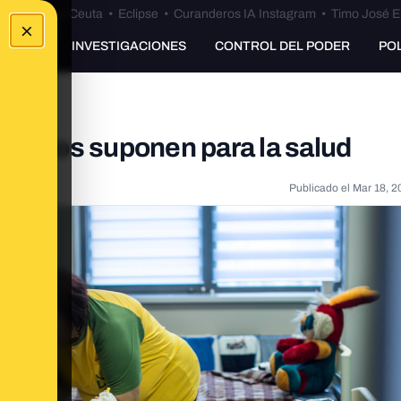
euta
•
Bulos Ceuta
•
Eclipse
•
Curanderos IA Instagram
•
Timo José E
×
UNKING
INVESTIGACIONES
CONTROL DEL PODER
PO
armados suponen para la salud
Publicado el
Mar 18, 2