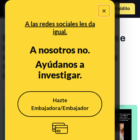
×
Hazte Maldit
o
Abrir menú
A las redes sociales les da
PREBUNKING
igual.
Metales pesados, radiación e
imanes: desinformaciones
A nosotros no.
sobre el episodio de calima
Ayúdanos a
sahariana que te están
investigar.
intentando colar
Ciencia
Salud
Clima
Publicado el
Mar 16, 2022, 6:06:58 PM
Hazte
Actualizado el
Mar 26, 2022, 12:12:00 PM
Embajadora/Embajador