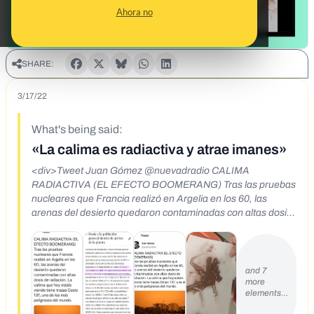
Ahora no
SHARE:
3/17/22
What's being said:
«La calima es radiactiva y atrae imanes»
<div>Tweet Juan Gómez @nuevadradio CALIMA
RADIACTIVA (EL EFECTO BOOMERANG) Tras las pruebas
nucleares que Francia realizó en Argelia en los 60, las
arenas del desierto quedaron contaminadas con altas dosis
de radiación. La calima que hoy estáis viendo tiene trazas
Cesio 137, uno de los más peligrosos del mundo. 9:05 15
mar. 22 Twitter for iPhone&nbsp;</div>
and 7
more
elements…