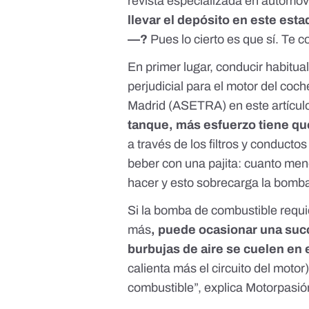
revista especializada en automóv
llevar el depósito en este est
—?
Pues lo cierto es que sí. Te 
En primer lugar, conducir habitu
perjudicial para el motor del coc
Madrid (ASETRA) en este artícul
tanque, más esfuerzo tiene qu
a través de los filtros y conducto
beber con una pajita: cuanto me
hacer y esto sobrecarga la bomba
Si la bomba de combustible requi
más
, puede ocasionar una succ
burbujas de aire se cuelen en e
calienta más el circuito del moto
combustible”,
explica Motorpasió