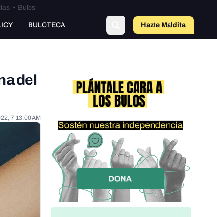
lías
•
Bulos
LICY
BULOTECA
Hazte Maldit
a
na del
022, 7:13:00 AM