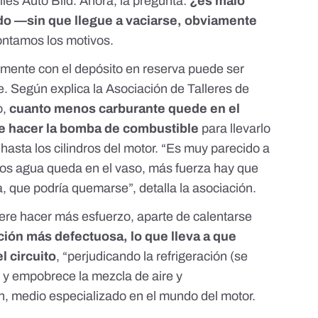
iles Auto Bild
. Ahora, la pregunta:
¿es malo
ado —sin que llegue a vaciarse, obviamente
contamos los motivos.
almente con el depósito en reserva puede ser
he. Según explica
la Asociación de Talleres de
o
,
cuanto menos carburante quede en el
e hacer la bomba de combustible
para llevarlo
s hasta los cilindros del motor. “Es muy parecido a
nos agua queda en el vaso, más fuerza hay que
, que podría quemarse”, detalla la asociación.
ere hacer más esfuerzo, aparte de calentarse
ión más defectuosa, lo que lleva a que
l circuito
, “perjudicando la refrigeración (se
r) y empobrece la mezcla de aire y
n
, medio especializado en el mundo del motor.