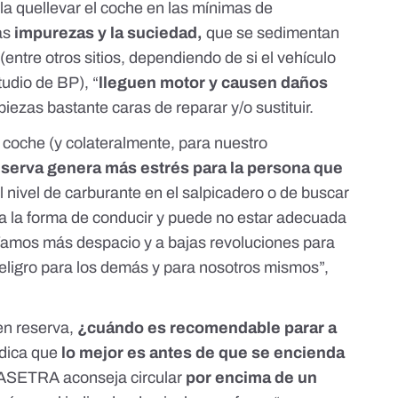
la
quellevar el coche en las mínimas de
as
impurezas y la suciedad,
que se sedimentan
(entre otros sitios, dependiendo de si el vehículo
tudio de BP
), “
lleguen motor y causen daños
 piezas bastante caras de reparar y/o sustituir.
 coche (y colateralmente, para nuestro
reserva genera más estrés para la persona que
l nivel de carburante en el salpicadero o de buscar
era la forma de conducir y puede no estar adecuada
 “Vamos más despacio y a bajas revoluciones para
eligro para los demás y para nosotros mismos”,
 en reserva,
¿cuándo es recomendable parar a
ndica que
lo mejor es antes de que se encienda
 ASETRA aconseja circular
por encima de un