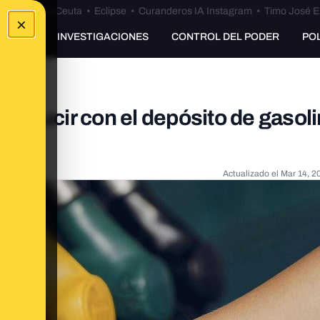
euta
•
Bulos Ceuta
•
Eclipse
•
Curanderos IA Instagram
•
Timo José E
×
UNKING
INVESTIGACIONES
CONTROL DEL PODER
PO
nducir con el depósito de gasoli
Actualizado el
Mar 14, 2