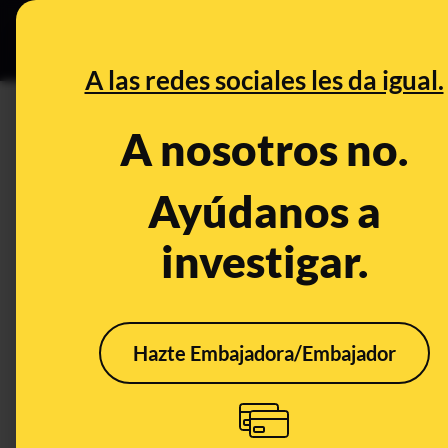
Especial C
DESINFO
PREB
A las redes sociales les da igual.
PREBUNKING
A nosotros no.
Por qué no es recomendable co
coche en reserva
Ayúdanos a
investigar.
Publicado el
Aug 26, 2021, 4:44:00 PM
Hazte Embajadora/Embajador