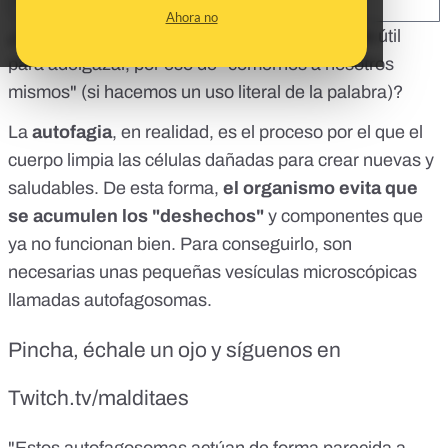
SHARE:
Ahora no
¿En qué consiste
la
autofagia
? ¿realmente es útil
para adelgazar, por eso de "comernos a nosotros
mismos" (si hacemos un uso literal de la palabra)?
La
autofagia
, en realidad, es el proceso por el que el
cuerpo limpia las células dañadas para crear nuevas y
saludables. De esta forma,
el organismo evita que
se acumulen los "deshechos"
y componentes que
ya no funcionan bien. Para conseguirlo, son
necesarias unas pequeñas vesículas microscópicas
llamadas autofagosomas.
Pincha, échale un ojo y síguenos en
Twitch.tv/malditaes