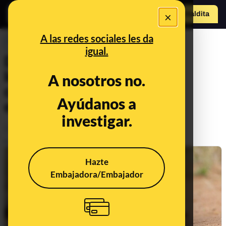
×
Hazte Maldit
a
Abrir menú
A las redes sociales les da
PREBUNKING
igual.
Día Mundial del Pangolín:
lenguas, escamas y otras
A nosotros no.
características que hacen
Ayúdanos a
especial a este mamífero
investigar.
Animales
Publicado el
Feb 19, 2022, 9:13:00 AM
Hazte
Embajadora/Embajador