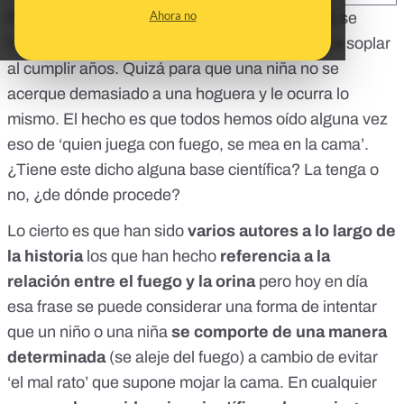
Ahora no
Puede que para evitar que un niño se queme y se
haga daño cuando juega con las velas que va a soplar
al cumplir años. Quizá para que una niña no se
acerque demasiado a una hoguera y le ocurra lo
mismo. El hecho es que todos hemos oído alguna vez
eso de ‘quien juega con fuego, se mea en la cama’.
¿Tiene este dicho alguna base científica? La tenga o
no, ¿de dónde procede?
Lo cierto es que han sido
varios autores a lo largo de
la historia
los que han hecho
referencia a la
relación entre el fuego y la orina
pero hoy en día
esa frase se puede considerar una forma de intentar
que un niño o una niña
se comporte de una manera
determinada
(se aleje del fuego) a cambio de evitar
‘el mal rato’ que supone mojar la cama. En cualquier