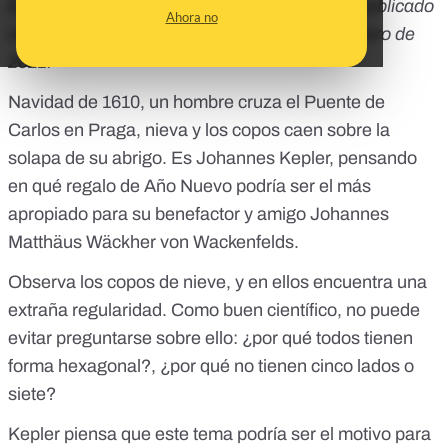
Este artículo escrito por Manuel de León
fue publicado
Ahora no
originalmente
en The Conversation el 5 de enero de
2021.
Navidad de 1610, un hombre cruza el Puente de
Carlos en Praga, nieva y los copos caen sobre la
solapa de su abrigo. Es Johannes Kepler, pensando
en qué regalo de Año Nuevo podría ser el más
apropiado para su benefactor y amigo Johannes
Matthäus Wäckher von Wackenfelds.
Observa los copos de nieve, y en ellos encuentra una
extraña regularidad. Como buen científico, no puede
evitar preguntarse sobre ello: ¿por qué todos tienen
forma hexagonal?, ¿por qué no tienen cinco lados o
siete?
Kepler piensa que este tema podría ser el motivo para