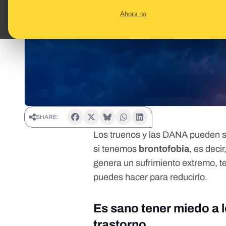
Ahora no
SHARE:
Los truenos y las
DANA
pueden se
si tenemos
brontofobia
, es deci
genera un sufrimiento extremo, 
puedes hacer para reducirlo.
Es sano tener miedo a l
trastorno