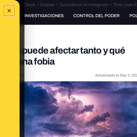
euta
•
Bulos Ceuta
•
Eclipse
•
Curanderos IA Instagram
•
Timo José E
×
UNKING
INVESTIGACIONES
CONTROL DEL PODER
PO
é nos puede afectar tanto y qué
 en una fobia
21, 5:03:00 PM
Actualizado el
Sep 3, 20