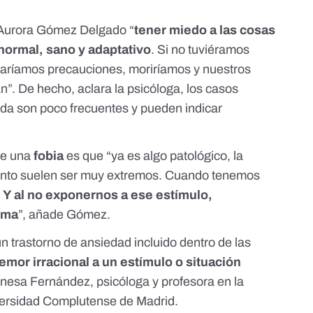
a Aurora Gómez Delgado
“
tener miedo a las cosas
normal, sano y adaptativo
. Si no tuviéramos
maríamos precauciones, moriríamos y nuestros
n”. De hecho, aclara la psicóloga, los casos
da son poco frecuentes y pueden indicar
de una
fobia
es que “ya es algo patológico, la
miento suelen ser muy extremos. Cuando tenemos
.
Y al no exponernos a ese estímulo,
ema
”, añade Gómez.
un trastorno de ansiedad incluido dentro de las
temor irracional a un estímulo o situación
nesa Fernández
, psicóloga y profesora en la
iversidad Complutense de Madrid.