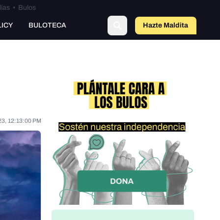
lías
•
Bulos
LICY
BULOTECA
Hazte Maldit
a
23, 12:13:00 PM