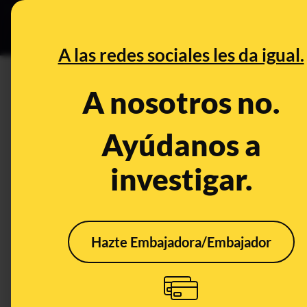
Especial C
DESINFO
PREB
A las redes sociales les da igual.
PREBUNKING
A nosotros no.
Miedo a las tormentas: por qu
podemos hacer si se convierte
Ayúdanos a
investigar.
Salud
Publicado el
Sep 3, 20
Hazte Embajadora/Embajador