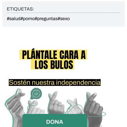
ETIQUETAS:
#salud
#porno
#preguntas
#sexo