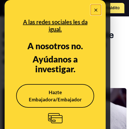
×
Hazte Maldit
o
Abrir menú
A las redes sociales les da
PREBUNKING
igual.
Estado de coma: qué es este
trastorno neurológico de la
A nosotros no.
consciencia y cómo suele
Ayúdanos a
evolucionar
investigar.
Ciencia
Salud
Publicado el
Nov 11, 2021, 6:00:08 PM
Actualizado el
Dec 8, 2021, 10:12:00 AM
Hazte
Embajadora/Embajador