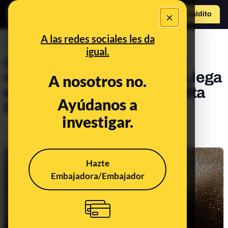
×
Hazte Maldit
o
Abrir menú
A las redes sociales les da
PREBUNKING
igual.
Cosquillas, olor del sudor y
músculos que se montan. Llega
A nosotros no.
el 164º consultorio de Maldita
Ayúdanos a
Ciencia
investigar.
Salud
Publicado el
Nov 12, 2021, 9:14:00 AM
Hazte
Embajadora/Embajador