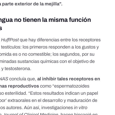
a parte exterior de la mejilla".
engua no tienen la misma función
s
n
HuffPost
que hay diferencias entre los receptores
s testículos: los primeros responden a los gustos y
 comida es o no comestible; los segundos, por su
minadas sustancias químicas con el objetivo de
 y testosterona.
NAS
concluía que,
al inhibir tales receptores en
mas reproductivos
como “espermatozoides
o esterilidad. “Estos resultados indican un papel
bor’ extraorales en el desarrollo y maduración de
os autores. Aún así, investigaciones
in vitro
en
Journal of Clinical Medicine
, hacen hincapié en