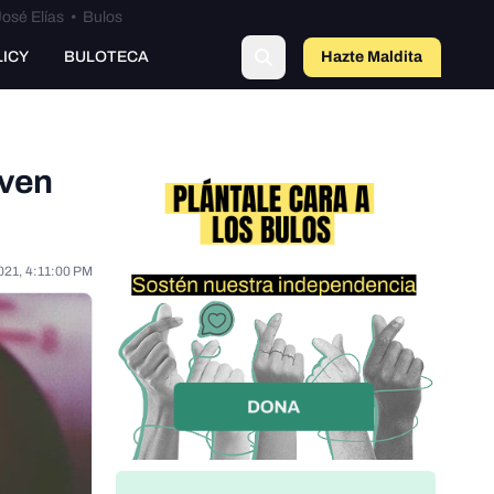
osé Elías
•
Bulos
o
LICY
BULOTECA
Hazte Maldit
a
rven
021, 4:11:00 PM