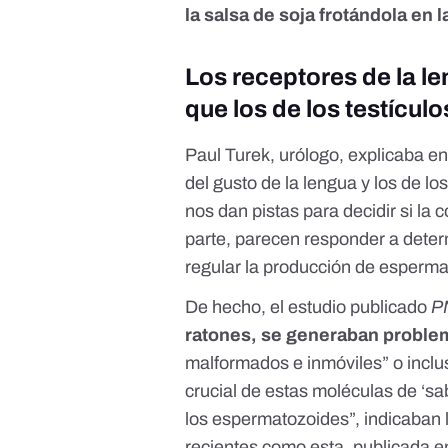
la salsa de soja frotándola en l
Los receptores de la l
que los de los testículo
Paul Turek, urólogo, explicaba e
del gusto de la lengua y los de lo
nos dan pistas para decidir si la
parte, parecen responder a deter
regular la producción de esperma
De hecho,
el estudio publicado
P
ratones, se generaban proble
malformados e inmóviles” o inclus
crucial de estas moléculas de ‘sa
los espermatozoides”, indicaban l
recientes
como esta, publicada 