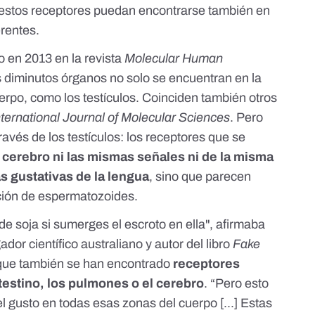
estos receptores puedan encontrarse también en
erentes.
o en 2013 en la revista
Molecular Human
 diminutos órganos no solo se encuentran en la
erpo, como los testículos. Coinciden también otros
nternational Journal of Molecular Sciences
. Pero
ravés de los testículos: los receptores que se
l cerebro ni las mismas señales ni de la misma
s gustativas de la lengua
, sino que parecen
cción de espermatozoides.
de soja si sumerges el escroto en ella", afirmaba
ador científico australiano y autor del libro
Fake
 que también se han encontrado
receptores
ntestino, los pulmones o el cerebro
. “Pero esto
el gusto en todas esas zonas del cuerpo [...] Estas