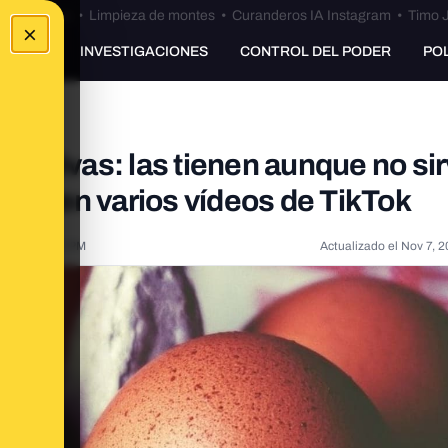
Bulos Ceuta
•
Limpieza de montes
•
Curanderos IA Instagram
•
Timo J
×
UNKING
INVESTIGACIONES
CONTROL DEL PODER
PO
ustativas: las tienen aunque no si
gieren varios vídeos de TikTok
021, 2:20:07 PM
Actualizado el
Nov 7, 2