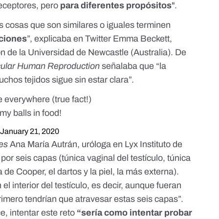
receptores, pero
para diferentes propósitos
".
s cosas que son similares o iguales terminen
ciones
”,
explicaba en Twitter
Emma Beckett
,
ón de la Universidad de Newcastle (Australia). De
ular Human Reproduction
señalaba que “la
chos tejidos sigue sin estar clara”.
everywhere (true fact!)
y balls in food!
)
January 21, 2020
.es
Ana María Autrán
, uróloga en Lyx Instituto de
 por seis capas
(túnica vaginal del testículo, túnica
 de Cooper, el dartos y la piel, la más externa).
l interior del testículo, es decir, aunque fueran
rimero tendrían que atravesar estas seis capas”.
ce
, intentar este reto
“sería como intentar probar