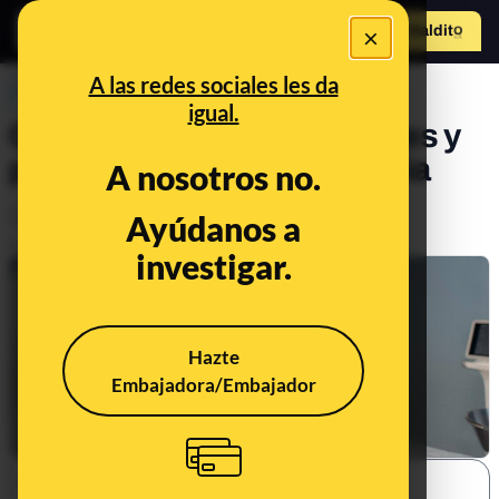
×
Hazte Maldit
o
Abrir menú
A las redes sociales les da
PREBUNKING
igual.
Qué son los xenotrasplantes y
por qué vuelven a ser noticia
A nosotros no.
Salud
Ayúdanos a
Publicado el
Oct 25, 2021, 10:41:19 AM
investigar.
Hazte
Embajadora/Embajador
SHARE: