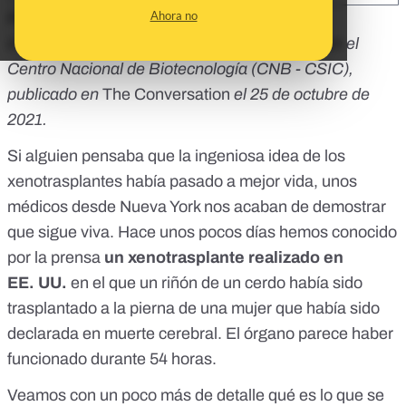
Ahora no
Republicamos este artículo de
Lluís Montoliu
,
investigador en Biología Molecular y Celular en el
Centro Nacional de Biotecnología (CNB - CSIC),
publicado en
The Conversation
el 25 de octubre de
2021.
Si alguien pensaba que la ingeniosa idea de los
xenotrasplantes había pasado a mejor vida, unos
médicos desde Nueva York nos acaban de demostrar
que sigue viva. Hace unos pocos días hemos conocido
por la prensa
un xenotrasplante realizado en
EE. UU.
en el que
un riñón de un cerdo había sido
trasplantado a la pierna de una mujer que había sido
declarada en muerte cerebral
. El órgano parece haber
funcionado durante 54 horas.
Veamos con un poco más de detalle qué es lo que se