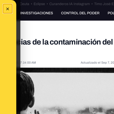
euta
•
Bulos Ceuta
•
Eclipse
•
Curanderos IA Instagram
•
Timo José E
×
UNKING
INVESTIGACIONES
CONTROL DEL PODER
PO
cuencias de la contaminación del 
l
Oct 25, 2021, 7:14:00 AM
Actualizado el
Sep 7, 2