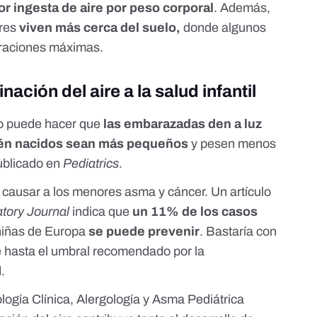
r ingesta de aire por peso corporal
. Además,
ores
viven más cerca del suelo,
donde algunos
traciones máximas.
ación del aire a la salud infantil
do puede hacer que
las embarazadas den a luz
ién nacidos sean más pequeños
y pesen menos
publicado en
Pediatrics
.
 causar a los menores asma y cáncer.
Un artículo
tory Journal
indica que
un 11% de los casos
 niñas de Europa
se puede prevenir
. Bastaría con
re hasta el umbral recomendado por la
.
ogía Clínica, Alergología y Asma Pediátrica