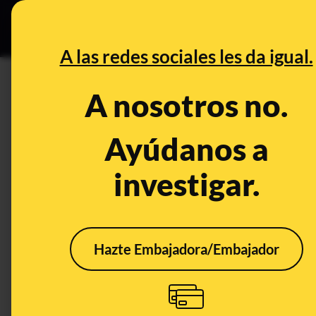
Especial C
DESINFO
PREB
A las redes sociales les da igual.
PREBUNKING
A nosotros no.
Del asma al cáncer: las conse
en la salud infantil
Ayúdanos a
investigar.
Ciencia
Consumo
Salud
Publicado e
Hazte Embajadora/Embajador