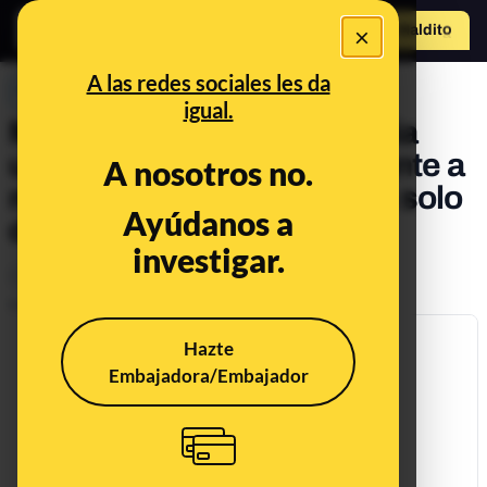
×
Hazte Maldit
o
Abrir menú
A las redes sociales les da
PREBUNKING
igual.
Mitos sobre la incontinencia
urinaria: ni afecta únicamente a
A nosotros no.
mujeres ni es un problema solo
Ayúdanos a
de personas mayores
investigar.
Ciencia
Salud
Publicado el
Oct 21, 2021, 7:14:00 AM
Hazte
Embajadora/Embajador