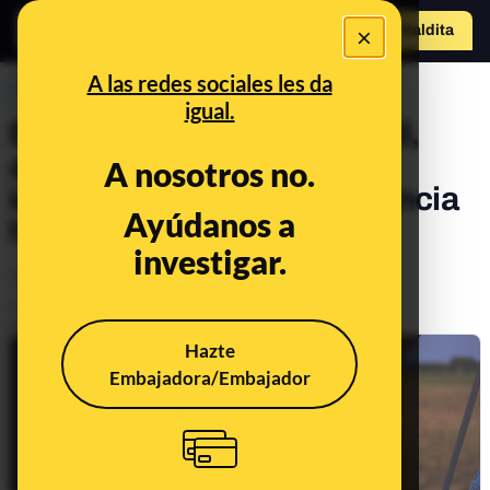
×
Hazte Maldit
o
Abrir menú
A las redes sociales les da
PREBUNKING
igual.
En el Día de la Bisexualidad,
algunos mitos sobre esta
A nosotros no.
identidad sexual que la ciencia
Ayúdanos a
ha desmentido
investigar.
Sexualidad
Salud
Publicado el
Sep 23, 2021, 2:33:21 PM
Actualizado el
Sep 23, 2022, 7:51:00 AM
Hazte
Embajadora/Embajador