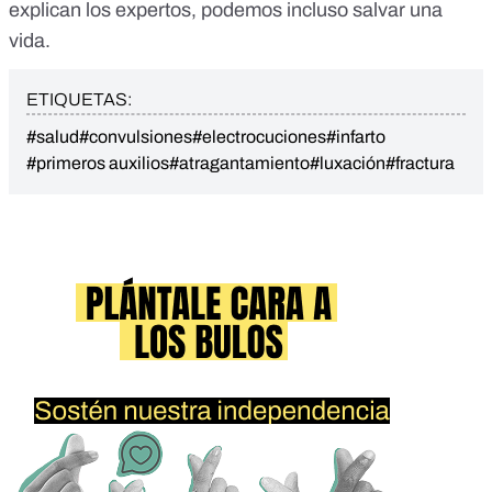
explican los expertos, podemos incluso salvar una
vida.
ETIQUETAS:
#salud
#convulsiones
#electrocuciones
#infarto
#primeros auxilios
#atragantamiento
#luxación
#fractura