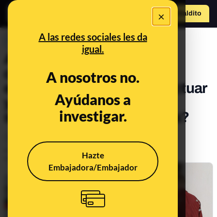
×
Hazte Maldit
o
Abrir menú
A las redes sociales les da
PREBUNKING
igual.
Atragantamientos,
convulsiones y
A nosotros no.
electrocuciones: ¿cómo actuar
Ayúdanos a
y qué no hacer nunca en
investigar.
situaciones de emergencia?
Salud
Publicado el
Mar 26, 2021, 9:44:00 AM
Hazte
Actualizado el
Sep 5, 2021, 5:10:00 PM
Embajadora/Embajador