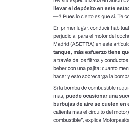
revista especializada en automóv
llevar el depósito en este est
—?
Pues lo cierto es que sí. Te 
En primer lugar, conducir habitu
perjudicial para el motor del coc
Madrid (ASETRA) en este artícul
tanque, más esfuerzo tiene qu
a través de los filtros y conducto
beber con una pajita: cuanto me
hacer y esto sobrecarga la bomba
Si la bomba de combustible requi
más
, puede ocasionar una succ
burbujas de aire se cuelen en e
calienta más el circuito del moto
combustible”,
explica Motorpasió