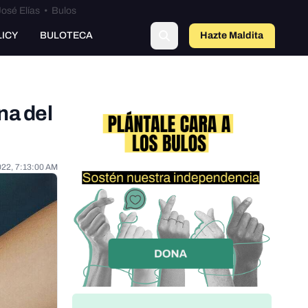
osé Elías
•
Bulos
LICY
BULOTECA
Hazte Maldit
a
na del
022, 7:13:00 AM