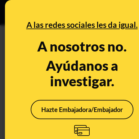
Grupos Ceuta
•
DESINFO
PREB
A las redes sociales les da igual.
PREBUNKING
A nosotros no.
Por qué no es recomendable co
coche en reserva
Ayúdanos a
investigar.
Publicado el
Aug 26, 2021, 4:44:00 PM
Hazte Embajadora/Embajador