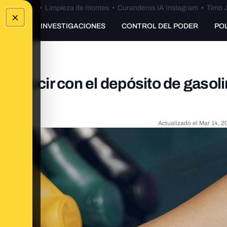
Bulos Ceuta
•
Limpieza de montes
•
Curanderos IA Instagram
•
Timo J
×
UNKING
INVESTIGACIONES
CONTROL DEL PODER
PO
nducir con el depósito de gasoli
Actualizado el
Mar 14, 2