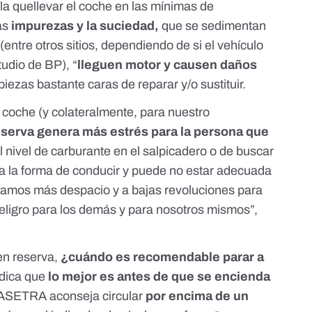
la
quellevar el coche en las mínimas de
as
impurezas y la suciedad,
que se sedimentan
(entre otros sitios, dependiendo de si el vehículo
tudio de BP
), “
lleguen motor y causen daños
 piezas bastante caras de reparar y/o sustituir.
 coche (y colateralmente, para nuestro
reserva genera más estrés para la persona que
l nivel de carburante en el salpicadero o de buscar
era la forma de conducir y puede no estar adecuada
 “Vamos más despacio y a bajas revoluciones para
eligro para los demás y para nosotros mismos”,
 en reserva,
¿cuándo es recomendable parar a
ndica que
lo mejor es antes de que se encienda
 ASETRA aconseja circular
por encima de un