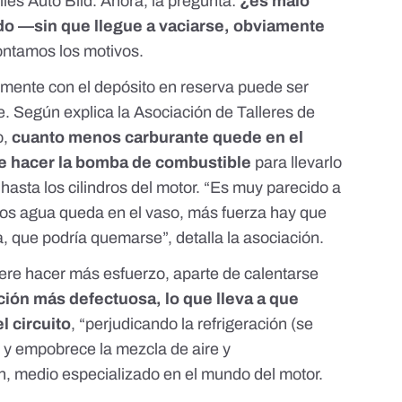
iles Auto Bild
. Ahora, la pregunta:
¿es malo
ado —sin que llegue a vaciarse, obviamente
contamos los motivos.
almente con el depósito en reserva puede ser
he. Según explica
la Asociación de Talleres de
o
,
cuanto menos carburante quede en el
e hacer la bomba de combustible
para llevarlo
s hasta los cilindros del motor. “Es muy parecido a
nos agua queda en el vaso, más fuerza hay que
, que podría quemarse”, detalla la asociación.
ere hacer más esfuerzo, aparte de calentarse
ión más defectuosa, lo que lleva a que
l circuito
, “perjudicando la refrigeración (se
r) y empobrece la mezcla de aire y
n
, medio especializado en el mundo del motor.