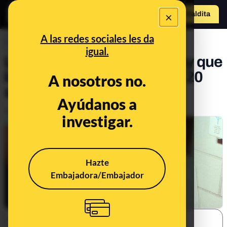
×
o
Hazte Maldit
a
Abrir menú
A las redes sociales les da
PREBUNKING
igual.
La física explica por qué hay que
lavarse las manos durante 20
A nosotros no.
segundos
Ayúdanos a
Publicado el
Aug 23, 2021, 10:45:23 AM
investigar.
Hazte
Embajadora/Embajador
SHARE: