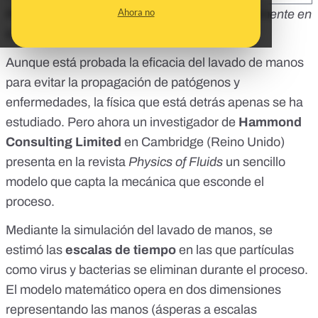
Ahora no
Republicamos este artículo publicado originalmente en
la
Agencia SINC
el 17 de agosto de 2021.
Aunque está probada la eficacia del lavado de manos
para evitar la propagación de patógenos y
enfermedades, la física que está detrás apenas se ha
estudiado. Pero ahora un investigador de
Hammond
Consulting Limited
en Cambridge (Reino Unido)
presenta en la revista
Physics of Fluids
un sencillo
modelo que capta la mecánica que esconde el
proceso.
Mediante la simulación del lavado de manos, se
estimó las
escalas de tiempo
en las que partículas
como virus y bacterias se eliminan durante el proceso.
El modelo matemático opera en dos dimensiones
representando las manos (ásperas a escalas