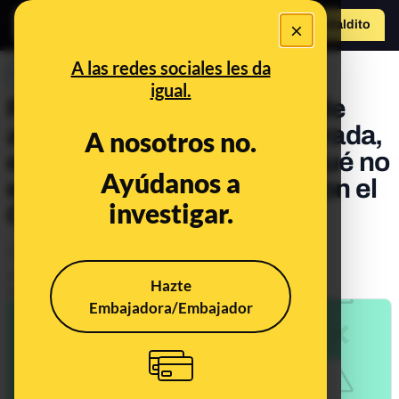
×
Hazte Maldit
o
Abrir menú
A las redes sociales les da
PREBUNKING
igual.
Por qué ninguna cantidad de
alcohol, aunque sea moderada,
A nosotros no.
es saludable y qué dice y qué no
Ayúdanos a
el estudio que se vincula con el
investigar.
CSIC
Salud
Publicado el
Jul 19, 2021, 10:27:13 AM
Hazte
Actualizado el
Nov 15, 2022, 8:28:00 AM
Embajadora/Embajador