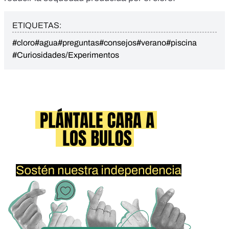
ETIQUETAS:
#cloro
#agua
#preguntas
#consejos
#verano
#piscina
#Curiosidades/Experimentos