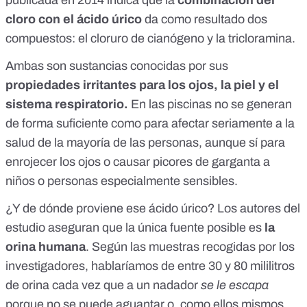
publicada en 2014
indica que la
combinación del
cloro con el ácido úrico
da como resultado dos
compuestos: el cloruro de cianógeno y la tricloramina.
Ambas son sustancias conocidas por sus
propiedades irritantes para los ojos, la piel y el
sistema respiratorio.
En las piscinas no se generan
de forma suficiente como para afectar seriamente a la
salud de la mayoría de las personas, aunque sí para
enrojecer los ojos o causar picores de garganta a
niños o personas especialmente sensibles.
¿Y de dónde proviene ese ácido úrico? Los autores del
estudio aseguran que la única fuente posible es
la
orina humana
. Según las muestras recogidas por los
investigadores, hablaríamos de entre 30 y 80 mililitros
de orina cada vez que a un nadador
se le escapa
porque no se puede aguantar o, como ellos mismos