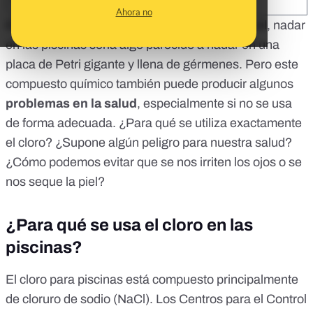
SHARE:
Ahora no
El
cloro
es un
poderoso desinfectante
. Sin él, nadar
en las piscinas sería algo parecido
a nadar en una
placa de Petri gigante y llena de gérmenes
. Pero este
compuesto químico también puede producir algunos
problemas en la salud
, especialmente si no se usa
de forma adecuada. ¿Para qué se utiliza exactamente
el cloro? ¿Supone algún peligro para nuestra salud?
¿Cómo podemos evitar que se nos irriten los ojos o se
nos seque la piel?
¿Para qué se usa el cloro en las
piscinas?
El cloro para piscinas está compuesto principalmente
de cloruro de sodio (NaCl).
Los Centros para el Control