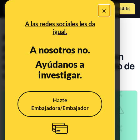
×
Hazte Maldit
o
Abrir menú
A las redes sociales les da
PREBUNKING
igual.
Por qué las mascarillas no
producen hipoxia ni daño
A nosotros no.
cerebral o pulmonar ni hacen
Ayúdanos a
que vuelvas a inhalar dióxido de
investigar.
carbono
Publicado el
Jun 30, 2021, 3:03:53 PM
Hazte
Embajadora/Embajador