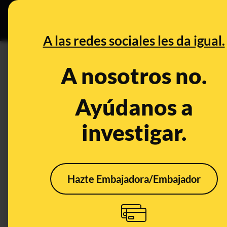
Grupos Ceuta
•
DESINFO
PREB
A las redes sociales les da igual.
PREBUNKING
A nosotros no.
Qué sabemos sobre la reutiliz
aireando varios días
Ayúdanos a
investigar.
Publicado el
Aug 2, 2020, 10:56:00 AM
Hazte Embajadora/Embajador