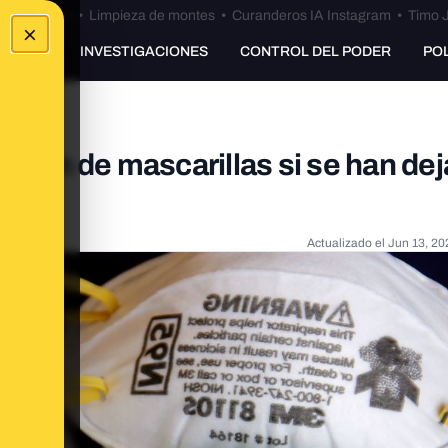
Bulos Ceuta
•
Limpieza de montes
•
Curanderos IA Instagram
•
Timo J
×
UNKING
INVESTIGACIONES
CONTROL DEL PODER
PO
ación de mascarillas si se han de
Actualizado el
Jun 13, 20