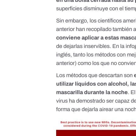
en una bolsa cerrada hasta su
superficies disminuye con el tiem
Sin embargo, los científicos am
anterior han recopilado también
conviene aplicar a estas masca
de dejarlas inservibles. En la in
inglés, tanto los métodos con me
anterior) como los que no conviene
Los métodos que descartan son
utilizar líquidos con alcohol, l
mascarilla durante la noche
. E
virus ha demostrado ser capaz de 
forma que dejarla airear una noch