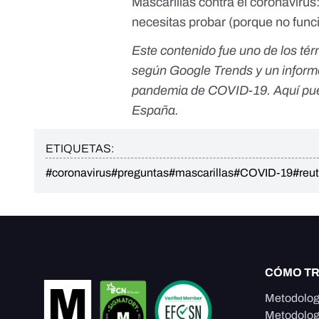
Mascarillas contra el coronaviru
necesitas probar (porque no func
Este contenido fue uno de los té
según Google Trends y un inform
pandemia de COVID-19.
Aquí
pue
España.
ETIQUETAS:
#coronavirus
#preguntas
#mascarillas
#COVID-19
#reut
CÓMO T
Metodolog
Metodolog