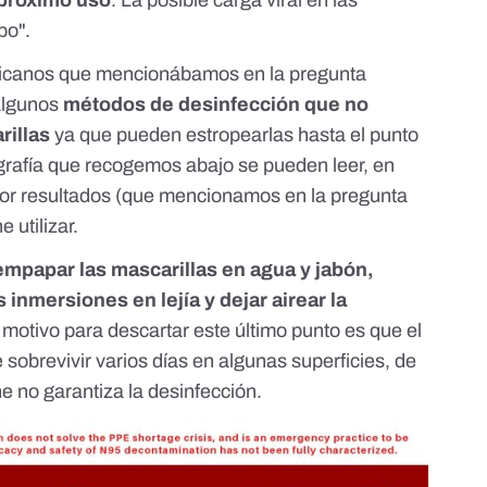
 próximo uso
. La posible carga viral en las
po".
ericanos que mencionábamos en la pregunta
 algunos
métodos de desinfección que no
rillas
ya que pueden estropearlas hasta el punto
fografía que recogemos abajo se pueden leer, en
jor resultados (que mencionamos en la pregunta
 utilizar.
empapar las mascarillas en agua y jabón,
as inmersiones en lejía y dejar airear la
l motivo para descartar este último punto es que el
sobrevivir varios días en algunas superficies, de
e no garantiza la desinfección.