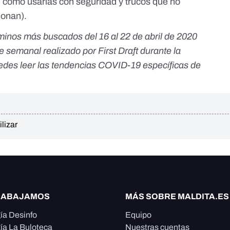
s: cómo usarlas con seguridad y trucos que no
ionan).
rminos más buscados del 16 al 22 de abril de 2020
e semanal realizado por
First Draft
durante la
des leer las tendencias COVID-19 específicas de
ilizar
RABAJAMOS
MÁS SOBRE MALDITA.ES
ía Desinfo
Equipo
ía La Buloteca
Nuestras cuentas