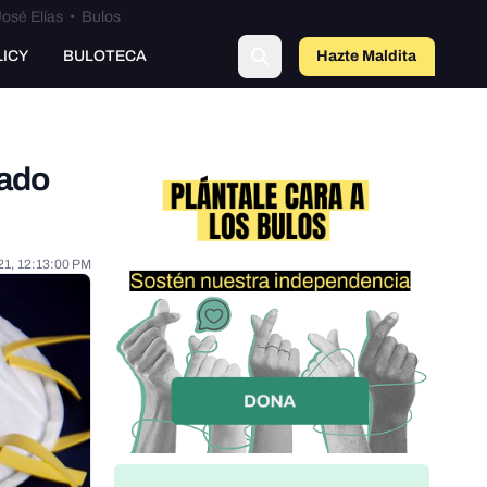
osé Elías
•
Bulos
o
LICY
BULOTECA
Hazte Maldit
a
jado
21, 12:13:00 PM