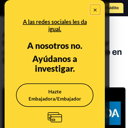
×
Hazte Maldit
o
Abrir menú
A las redes sociales les da
PREBUNKING
igual.
Aducanumab, el polémico
fármaco contra el alzhéimer
A nosotros no.
aprobado condicionalmente en
Ayúdanos a
Estados Unidos
investigar.
Ciencia
Salud
Publicado el
Jun 11, 2021, 1:03:07 PM
Actualizado el
Feb 18, 2022, 10:46:00 AM
Hazte
Embajadora/Embajador