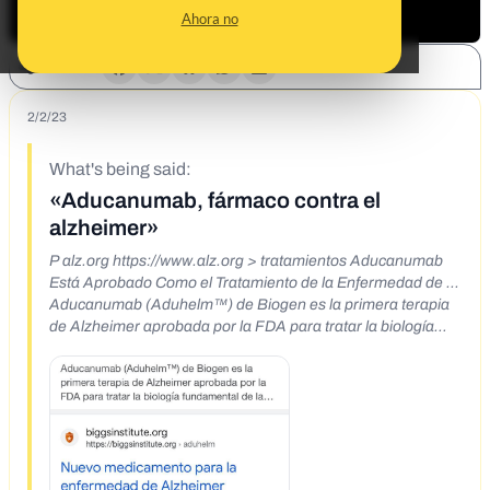
Ahora no
SHARE:
2/2/23
What's being said:
«Aducanumab, fármaco contra el
alzheimer»
P alz.org https://www.alz.org > tratamientos Aducanumab
Está Aprobado Como el Tratamiento de la Enfermedad de ...
Aducanumab (Aduhelm™) de Biogen es la primera terapia
de Alzheimer aprobada por la FDA para tratar la biología
fundamental de la... biggsinstitute.org
https://biggsinstitute.org aduhelm C Nuevo medicamento
para la enfermedad de Alzheimer > El medicamento
Aduhelm, también llamado Aducanumab, se puede utilizar
como tratamiento para algunas personas con pérdi... AA Q
Aduhelm