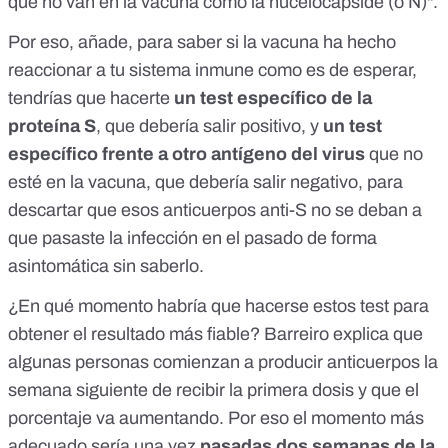
que no van en la vacuna como la nucelocápside (o N)".
Por eso, añade, para saber si la vacuna ha hecho
reaccionar a tu sistema inmune como es de esperar,
tendrías que hacerte
un test específico de la
proteína S
, que debería salir positivo, y
un test
específico frente a otro antígeno del virus
que no
esté en la vacuna, que debería salir negativo, para
descartar que esos anticuerpos anti-S no se deban a
que pasaste la infección en el pasado de forma
asintomática sin saberlo.
¿En qué momento habría que hacerse estos test para
obtener el resultado más fiable? Barreiro explica que
algunas personas comienzan a producir anticuerpos la
semana siguiente de recibir la primera dosis y que el
porcentaje va aumentando. Por eso el momento más
adecuado sería una vez
pasadas dos semanas de la