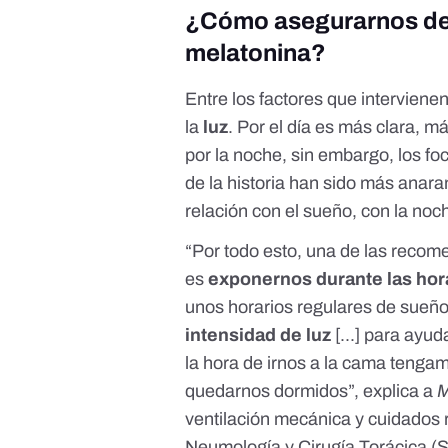
¿Cómo asegurarnos de 
melatonina?
Entre los factores que intervienen
la
luz
. Por el día es más clara, m
por la noche, sin embargo, los fo
de la historia han sido más anara
relación con el sueño, con la noc
“Por todo esto, una de las recom
es
exponernos durante las horas
unos horarios regulares de sueñ
intensidad de luz
[...] para ayud
la hora de irnos a la cama teng
quedarnos dormidos”, explica a
M
ventilación mecánica y cuidados r
Neumología y Cirugía Torácica 