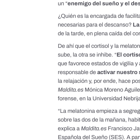
un “
enemigo del sueño y el de
¿Quién es la encargada de facilit
necesarias para el descanso?
La
de la tarde, en plena caída del co
De ahí que el cortisol y la mela
sube, la otra se inhibe. “
El corti
que favorece estados de vigilia y 
responsable de
activar nuestro
la relajación y, por ende, hace p
Maldita.es
Mónica Moreno Aguilera
forense, en la Universidad Nebrij
“La melatonina empieza a segreg
sobre las dos de la mañana, hab
explica a
Maldita.es
Francisco Jav
Española del Sueño (SES). A parti