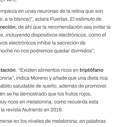
a empieza en unas neuronas de la retina que son
e, a la blanca)”, aclara Puertas. El estímulo de
creción
, de ahí que la recomendación sea evitar la
tre, incluyendo dispositivos electrónicos, como el
tivos electrónicos inhibe la secreción de
a noche no nos podremos quedar dormidos”,
tación
. “Existen alimentos ricos en
triptófano
onina”, indica Moreno y añade que una dieta rica
hábito saludable de sueño, además de promover
ién se ha demostrado que
los frutos rojos,
muy ricos en melatonina, como recuerda
esta
 la revista
Nutrients
en 2018.
nerse en los niveles de melatonina: en palabras