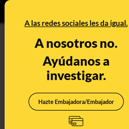
Especial C
DESINFO
PREB
A las redes sociales les da igual.
PREBUNKING
A nosotros no.
Melatonina y cortisol: el pap
Ayúdanos a
Salud
Publicado el
Jun 1, 20
investigar.
Hazte Embajadora/Embajador