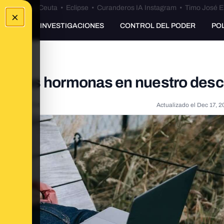
euta
•
Bulos Ceuta
•
Eclipse
•
Curanderos IA Instagram
•
Timo José E
×
UNKING
INVESTIGACIONES
CONTROL DEL PODER
PO
el de las hormonas en nuestro des
21, 2:06:29 PM
Actualizado el
Dec 17, 2