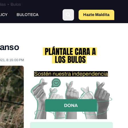
lías
•
Bulos
LICY
BULOTECA
Hazte Maldit
o
canso
021, 8:15:00 PM