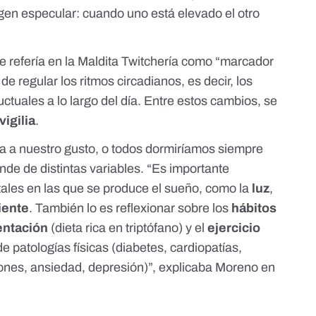
gen especular: cuando uno está elevado el otro
e refería en la Maldita Twitchería como “marcador
 de regular los
ritmos circadianos
, es decir, los
ctuales a lo largo del día. Entre estos cambios, se
vigilia
.
a a nuestro gusto, o todos dormiríamos siempre
e de distintas variables. “Es importante
tales en las que se produce el sueño, como la
luz
,
iente
. También lo es reflexionar sobre los
hábitos
entación
(dieta rica en triptófano) y el
ejercicio
 de patologías físicas (diabetes, cardiopatías,
iones, ansiedad, depresión)”, explicaba Moreno en