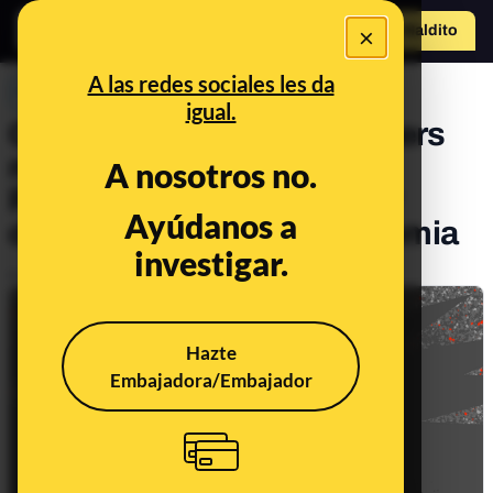
×
Hazte Maldit
o
Abrir menú
A las redes sociales les da
PREBUNKING
igual.
Cómo un grupo de YouTubers
mexicanos cercanos al
A nosotros no.
Presidente López Obrador
Ayúdanos a
desinformó sobre la pandemia
investigar.
Publicado el
May 17, 2021, 6:02:03 PM
Hazte
Embajadora/Embajador