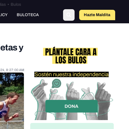
lías
•
Bulos
LICY
BULOTECA
Hazte Maldit
a
jetas y
024, 8:27:00 AM