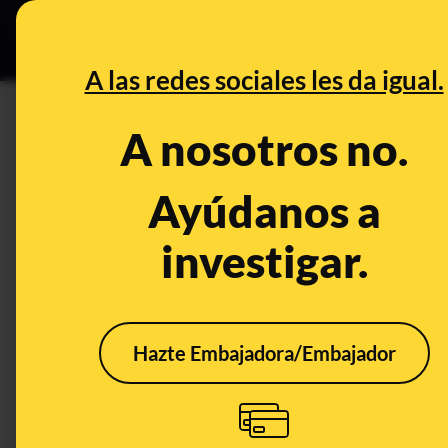
Especial C
DESINFO
PREB
A las redes sociales les da igual.
PREBUNKING
A nosotros no.
Mitos y bulos sobre hacer depo
proteínas "de bote"
Ayúdanos a
investigar.
Publicado el
May 16, 2020, 4:25:00 PM
Hazte Embajadora/Embajador