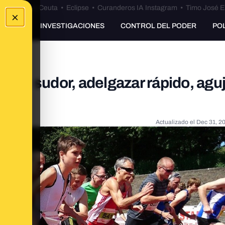
euta
•
Bulos Ceuta
•
Eclipse
•
Curanderos IA Instagram
•
Timo José E
×
UNKING
INVESTIGACIONES
CONTROL DEL PODER
PO
rte: sudor, adelgazar rápido, agu
Actualizado el
Dec 31, 2