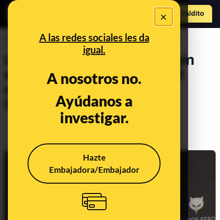
×
Hazte Maldit
o
Abrir menú
A las redes sociales les da
PREBUNKING
igual.
Las afirmaciones falsas o sin
evidencias de Victoria Abril
A nosotros no.
sobre la vacuna contra la
Ayúdanos a
COVID-19
investigar.
Ciencia
Salud
Publicado el
Feb 25, 2021, 7:21:20 PM
Actualizado el
Feb 28, 2021, 12:07:00 AM
Hazte
Embajadora/Embajador