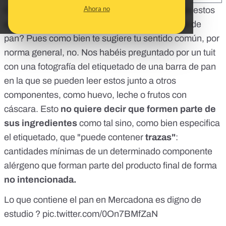
Ahora no
Crustáceos, moluscos, mostaza, apio... ¿Están estos
elementos entre los ingredientes de un mollete de
pan? Pues como bien te sugiere tu sentido común, por
norma general, no. Nos habéis preguntado por un tuit
con una fotografía del etiquetado de una barra de pan
en la que se pueden leer estos junto a otros
componentes, como huevo, leche o frutos con
cáscara. Esto
no quiere decir que formen parte de
sus ingredientes
como tal sino, como bien especifica
el etiquetado, que "puede contener
trazas"
:
cantidades mínimas de un determinado componente
alérgeno que forman parte del producto final de forma
no intencionada.
Lo que contiene el pan en Mercadona es digno de
estudio ?
pic.twitter.com/0On7BMfZaN