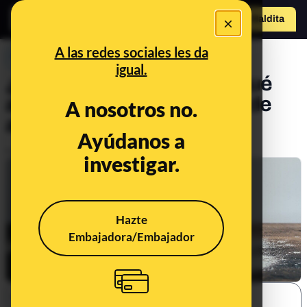
×
Hazte Maldit
a
Abrir menú
A las redes sociales les da
PREBUNKING
igual.
¿Qué son las trazas y por qué
aparecen en el etiquetado de
A nosotros no.
algunos productos?
Ayúdanos a
Publicado el
Feb 15, 2021, 9:14:00 AM
investigar.
Hazte
Embajadora/Embajador
SHARE: