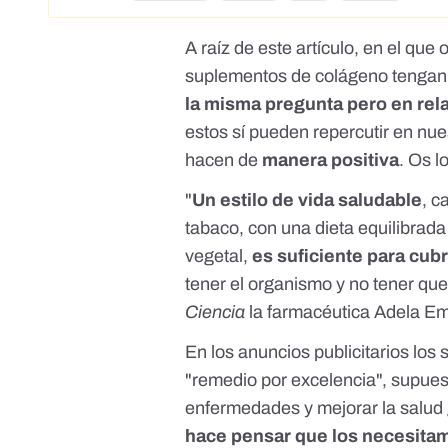
A raíz de
este artículo
, en el que
suplementos de colágeno tengan 
la misma pregunta pero en rel
estos sí pueden repercutir en nues
hacen de
manera positiva
. Os l
"
Un estilo de vida saludable
, c
tabaco, con una dieta equilibrad
vegetal,
es suficiente para cub
tener el organismo y no tener que
Ciencia
la farmacéutica
Adela Em
En los anuncios publicitarios los
"remedio por excelencia", supu
enfermedades y mejorar la salud g
hace pensar que los necesita