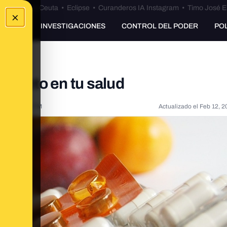
euta
•
Bulos Ceuta
•
Eclipse
•
Curanderos IA Instagram
•
Timo José E
×
UNKING
INVESTIGACIONES
CONTROL DEL PODER
PO
efecto en tu salud
020, 8:03:00 PM
Actualizado el
Feb 12, 2