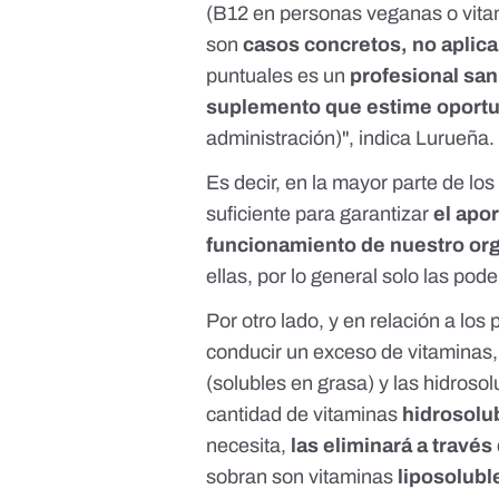
(B12 en personas veganas o vita
son
casos concretos, no aplica
puntuales es un
profesional san
suplemento que estime oport
administración)", indica Lurueña.
Es decir, en la mayor parte de lo
suficiente para garantizar
el apor
funcionamiento de nuestro or
ellas, por lo general solo las po
Por otro lado, y en relación a los
conducir un exceso de vitaminas, h
(solubles en grasa) y las hidroso
cantidad de vitaminas
hidrosolu
necesita,
las eliminará a través 
sobran son vitaminas
liposolubl