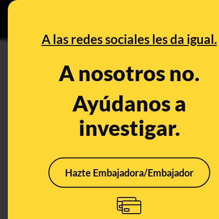
Especial C
DESINFO
PREB
A las redes sociales les da igual.
PREBUNKING
A nosotros no.
Suplementos vitamínicos y su 
Ayúdanos a
Salud
Publicado el
Feb 16, 2
investigar.
Hazte Embajadora/Embajador