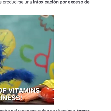
e producirse una
intoxicación por exceso de
ntro del rango requerido de vitaminas,
tomar