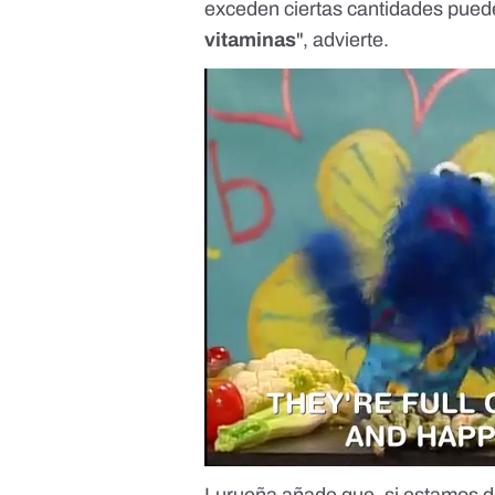
exceden ciertas cantidades pued
vitaminas
", advierte.
Lurueña añade que, si estamos de