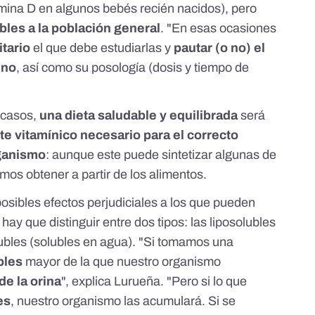
mina D en algunos bebés recién nacidos), pero
bles a la población general
. "En esas ocasiones
itario
el que debe estudiarlas y
pautar (o no) el
uno
, así como su posología (dosis y tiempo de
s casos,
una dieta saludable y equilibrada
será
te vitamínico necesario para el correcto
ganismo
: aunque este puede sintetizar algunas de
demos obtener
a partir de los alimentos
.
 posibles efectos perjudiciales a los que pueden
ay que distinguir entre dos tipos: las liposolubles
lubles (solubles en agua). "Si tomamos una
bles
mayor de la que nuestro organismo
de la orina
", explica Lurueña. "Pero si lo que
es
, nuestro organismo las acumulará. Si se