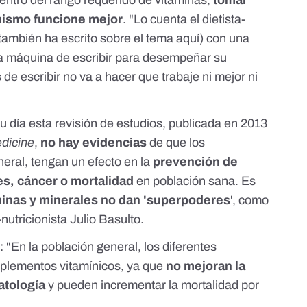
nismo funcione mejor
. "Lo cuenta el dietista-
también ha escrito sobre el tema
aquí
) con una
na máquina de escribir para desempeñar su
de escribir no va a hacer que trabaje ni mejor ni
su día
esta revisión de estudios
, publicada en 2013
edicine
,
no hay evidencias
de que los
eral, tengan un efecto en la
prevención de
s, cáncer o mortalidad
en población sana. Es
minas y minerales no dan 'superpoderes
', como
-nutricionista
Julio Basulto
.
: "En la población general,
los diferentes
suplementos vitamínicos, ya que
no mejoran la
atología
y pueden incrementar la mortalidad por