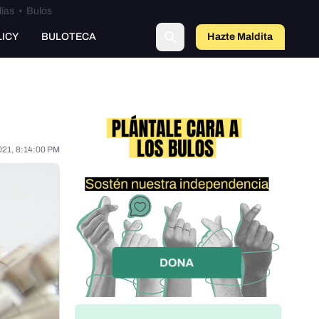
lías
•
Bulos
LICY
BULOTECA
Hazte Maldit
o
021, 8:14:00 PM