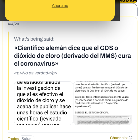
Ahora no
SHARE:
4/4/20
What's being said:
«Científico alemán dice que el CDS o
dióxido de cloro (derivado del MMS) cura
el coronavirus»
<p>No es verdad</p>
Channels:
Topics
Salud