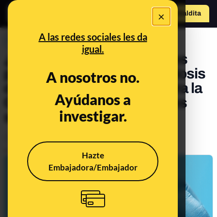
×
Hazte Maldit
a
Abrir menú
A las redes sociales les da
PREBUNKING
igual.
¿Se pueden combinar viales
para conseguir una sexta dosis
A nosotros no.
de la vacuna de Pfizer contra la
Ayúdanos a
COVID-19? Las autoridades
investigar.
sanitarias dicen que no
Ciencia
Salud
Publicado el
Jan 28, 2021, 3:14:00 PM
Hazte
Embajadora/Embajador